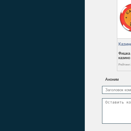
Казин
Фишка 
казино
Рейтинг:
Аноним