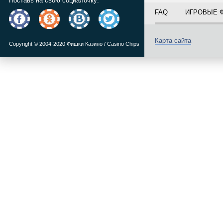
Поставь на свою социалочку:
FAQ
ИГРОВЫЕ 
Карта сайта
Copyright © 2004-2020 Фишки Казино / Casino Chips