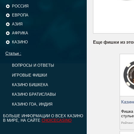
РОССИЯ
ЕВРОПА
АЗИЯ
АФРИКА
Еще фишки из это
КАЗИНО
Статьи :
ВОПРОСЫ И ОТВЕТЫ
ИГРОВЫЕ ФИШКИ
КАЗИНО БИШКЕКА
КАЗИНО БРАТИСЛАВЫ
Казин
КАЗИНО ГОА, ИНДИЯ
Фишка 
стулье
БОЛЬШЕ ИНФОРМАЦИИ О ВСЕХ КАЗИНО
В МИРЕ, НА САЙТЕ
CHOICECASINO
Рейтинг: