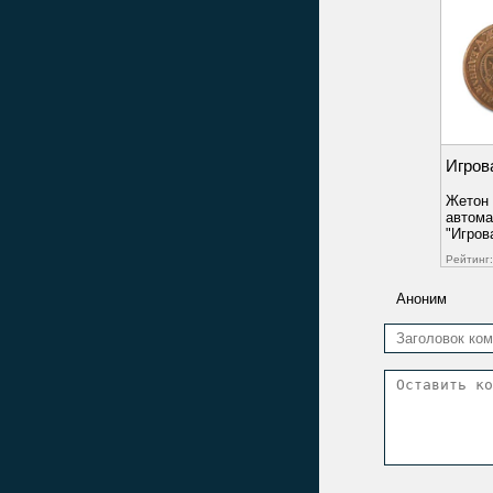
Игров
Жетон 
автома
"Игров
Рейтинг:
Аноним