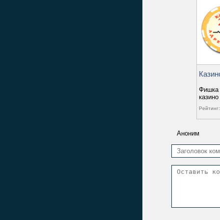
Казин
Фишка 
казино
Рейтинг:
Аноним