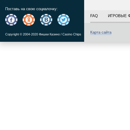
Поставь на свою социалочку:
FAQ
ИГРОВЫЕ 
Карта сайта
Copyright © 2004-2020 Фишки Казино / Casino Chips