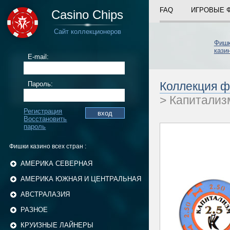
FAQ
ИГРОВЫЕ 
Casino Chips
Сайт коллекционеров
Фиш
кази
E-mail:
Коллекция ф
Пароль:
> Капитализ
Регистрация
Восстановить
пароль
Фишки казино всех стран :
АМЕРИКА СЕВЕРНАЯ
АМЕРИКА ЮЖНАЯ И ЦЕНТРАЛЬНАЯ
АВСТРАЛАЗИЯ
РАЗНОЕ
КРУИЗНЫЕ ЛАЙНЕРЫ