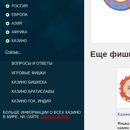
РОССИЯ
ЕВРОПА
АЗИЯ
АФРИКА
КАЗИНО
Статьи :
Еще фишк
ВОПРОСЫ И ОТВЕТЫ
ИГРОВЫЕ ФИШКИ
КАЗИНО БИШКЕКА
КАЗИНО БРАТИСЛАВЫ
КАЗИНО ГОА, ИНДИЯ
БОЛЬШЕ ИНФОРМАЦИИ О ВСЕХ КАЗИНО
Казин
В МИРЕ, НА САЙТЕ
CHOICECASINO
Фишка 
казино