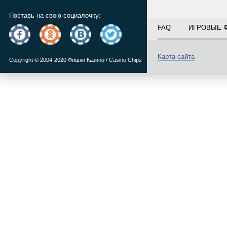
Поставь на свою социалочку:
FAQ
ИГРОВЫЕ 
Карта сайта
Copyright © 2004-2020 Фишки Казино / Casino Chips