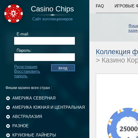
FAQ
ИГРОВЫЕ 
Casino Chips
Сайт коллекционеров
Фиш
кази
E-mail:
Коллекция ф
Пароль:
> Казино Ко
Регистрация
Восстановить
пароль
Фишки казино всех стран :
АМЕРИКА СЕВЕРНАЯ
АМЕРИКА ЮЖНАЯ И ЦЕНТРАЛЬНАЯ
АВСТРАЛАЗИЯ
РАЗНОЕ
КРУИЗНЫЕ ЛАЙНЕРЫ