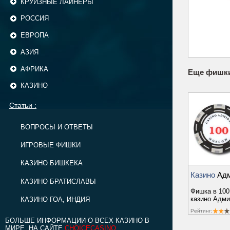
КРУИЗНЫЕ ЛАЙНЕРЫ
РОССИЯ
ЕВРОПА
АЗИЯ
АФРИКА
Еще фишки 
КАЗИНО
Статьи :
ВОПРОСЫ И ОТВЕТЫ
ИГРОВЫЕ ФИШКИ
КАЗИНО БИШКЕКА
Казино
Адм
КАЗИНО БРАТИСЛАВЫ
Фишка в 100
казино Адм
КАЗИНО ГОА, ИНДИЯ
Рейтинг:
БОЛЬШЕ ИНФОРМАЦИИ О ВСЕХ КАЗИНО В
МИРЕ, НА САЙТЕ
CHOICECASINO