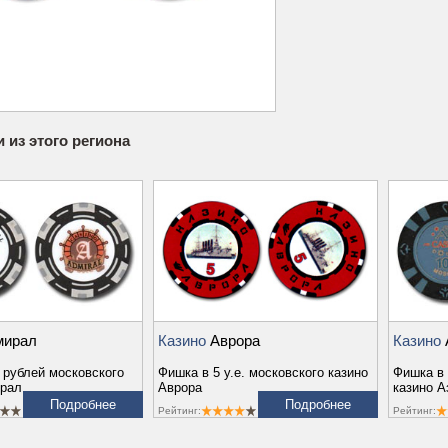
из этого региона
ирал
Казино
Аврора
Казино
 рублей московского
Фишка в 5 у.е. московского казино
Фишка в 
ирал
Аврора
казино А
Подробнее
Подробнее
Рейтинг:
Рейтинг: