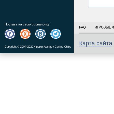
Поставь на свою социалочку:
FAQ
ИГРОВЫЕ 
Карта сайта
Copyright © 2004-2020 Фишки Казино / Casino Chips