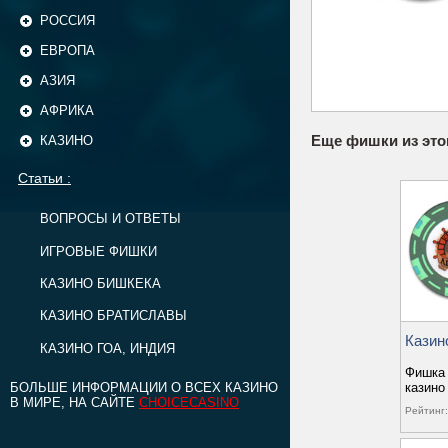
РОССИЯ
ЕВРОПА
АЗИЯ
АФРИКА
Еще фишки из это
КАЗИНО
Статьи :
ВОПРОСЫ И ОТВЕТЫ
ИГРОВЫЕ ФИШКИ
КАЗИНО БИШКЕКА
КАЗИНО БРАТИСЛАВЫ
Казин
КАЗИНО ГОА, ИНДИЯ
Фишка 
казино
БОЛЬШЕ ИНФОРМАЦИИ О ВСЕХ КАЗИНО
В МИРЕ, НА САЙТЕ
CHOICECASINO
Рейтинг: