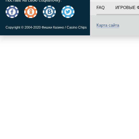
Поставь на свою социалочку:
FAQ
ИГРОВЫЕ 
Карта сайта
Copyright © 2004-2020 Фишки Казино / Casino Chips