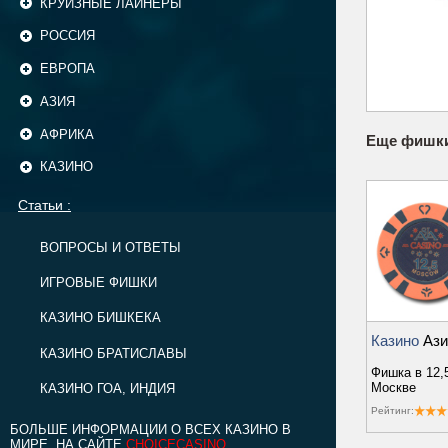
КРУИЗНЫЕ ЛАЙНЕРЫ
РОССИЯ
ЕВРОПА
АЗИЯ
АФРИКА
Еще фишки 
КАЗИНО
Статьи :
ВОПРОСЫ И ОТВЕТЫ
ИГРОВЫЕ ФИШКИ
КАЗИНО БИШКЕКА
Казино
Ази
КАЗИНО БРАТИСЛАВЫ
Фишка в 12,5
Москве
КАЗИНО ГОА, ИНДИЯ
Рейтинг:
БОЛЬШЕ ИНФОРМАЦИИ О ВСЕХ КАЗИНО В
МИРЕ, НА САЙТЕ
CHOICECASINO