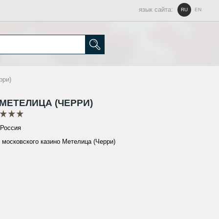
язык сайта:
RU
EN
рри)
МЕТЕЛИЦА (ЧЕРРИ)
 Россия
. московского казино Метелица (Черри)