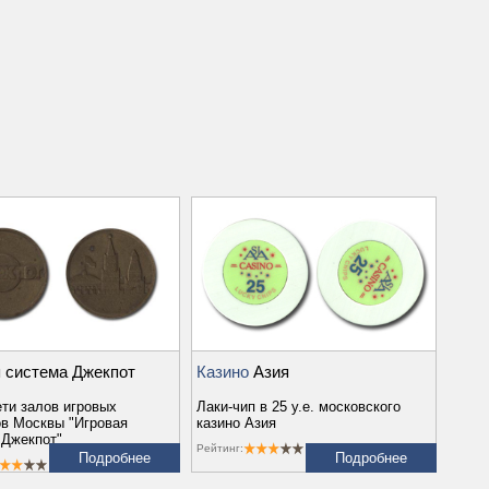
 система Джекпот
Казино
Азия
ти залов игровых
Лаки-чип в 25 у.е. московского
в Москвы "Игровая
казино Азия
 Джекпот"
Рейтинг:
Подробнее
Подробнее