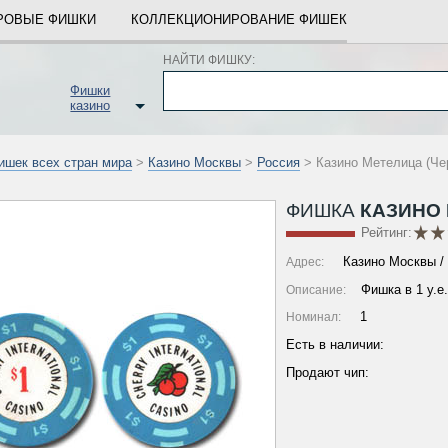
РОВЫЕ ФИШКИ
КОЛЛЕКЦИОНИРОВАНИЕ ФИШЕК
НАЙТИ ФИШКУ:
Фишки
казино
ишек всех стран мира
>
Казино Москвы
>
Россия
> Казино Метелица (Че
ФИШКА
КАЗИНО 
Рейтинг:
Казино Москвы /
Адрес:
Фишка в 1 у.е
Описание:
1
Номинал:
Ecть в наличии:
Продают чип: