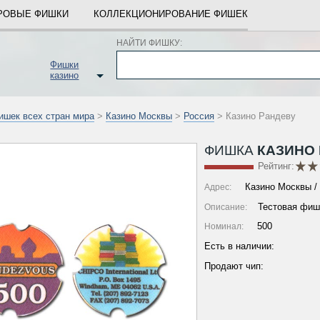
РОВЫЕ ФИШКИ
КОЛЛЕКЦИОНИРОВАНИЕ ФИШЕК
НАЙТИ ФИШКУ:
Фишки
казино
ишек всех стран мира
>
Казино Москвы
>
Россия
> Казино Рандеву
ФИШКА
КАЗИНО 
Рейтинг:
Казино Москвы /
Адрес:
Тестовая фиш
Описание:
500
Номинал:
Ecть в наличии:
Продают чип: