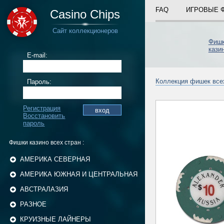
FAQ
ИГРОВЫЕ 
Casino Chips
Сайт коллекционеров
Фиш
кази
E-mail:
Коллекция фишек все
Пароль:
Регистрация
Восстановить
пароль
Фишки казино всех стран :
АМЕРИКА СЕВЕРНАЯ
АМЕРИКА ЮЖНАЯ И ЦЕНТРАЛЬНАЯ
АВСТРАЛАЗИЯ
РАЗНОЕ
КРУИЗНЫЕ ЛАЙНЕРЫ