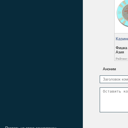
Казин
Фишка 
Азия
Рейтинг:
Аноним