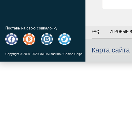
Поставь на свою социалочку:
FAQ
ИГРОВЫЕ 
Карта сайта
Copyright © 2004-2020 Фишки Казино / Casino Chips