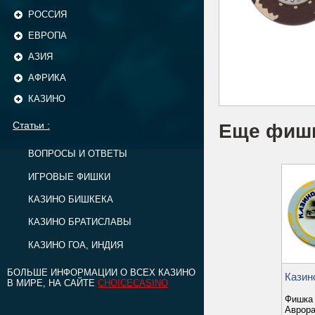
РОССИЯ
ЕВРОПА
АЗИЯ
АФРИКА
КАЗИНО
Статьи :
Еще фишк
ВОПРОСЫ И ОТВЕТЫ
ИГРОВЫЕ ФИШКИ
КАЗИНО БИШКЕКА
КАЗИНО БРАТИСЛАВЫ
КАЗИНО ГОА, ИНДИЯ
БОЛЬШЕ ИНФОРМАЦИИ О ВСЕХ КАЗИНО
Казин
В МИРЕ, НА САЙТЕ
CHOICECASINO
Фишка 
Аврор