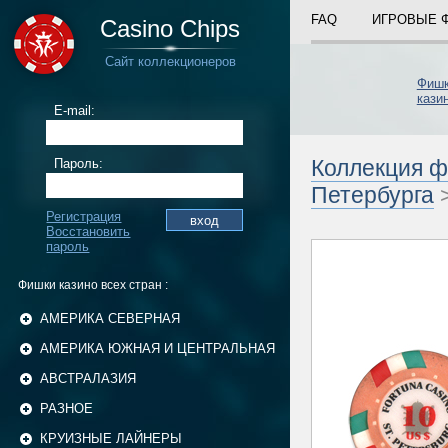
FAQ
ИГРОВЫЕ 
Casino Chips
Сайт коллекционеров
Фиш
кази
E-mail:
Коллекция ф
Пароль:
Петербурга
Регистрация
Восстановить
пароль
Фишки казино всех стран :
АМЕРИКА СЕВЕРНАЯ
АМЕРИКА ЮЖНАЯ И ЦЕНТРАЛЬНАЯ
АВСТРАЛАЗИЯ
РАЗНОЕ
КРУИЗНЫЕ ЛАЙНЕРЫ