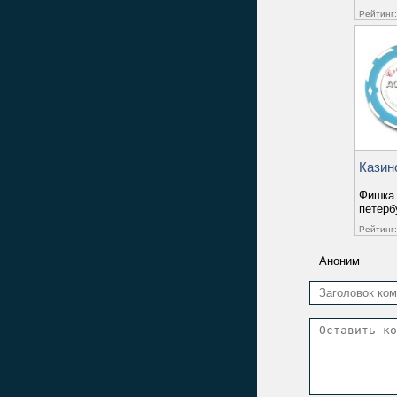
Рейтинг:
Казин
Фишка в
петерб
Рейтинг:
Аноним