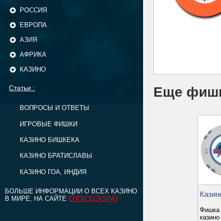
РОССИЯ
ЕВРОПА
АЗИЯ
АФРИКА
КАЗИНО
Статьи :
Еще фишк
ВОПРОСЫ И ОТВЕТЫ
ИГРОВЫЕ ФИШКИ
КАЗИНО БИШКЕКА
КАЗИНО БРАТИСЛАВЫ
КАЗИНО ГОА, ИНДИЯ
БОЛЬШЕ ИНФОРМАЦИИ О ВСЕХ КАЗИНО
Казин
В МИРЕ, НА САЙТЕ
CHOICECASINO
Фишка 
казино