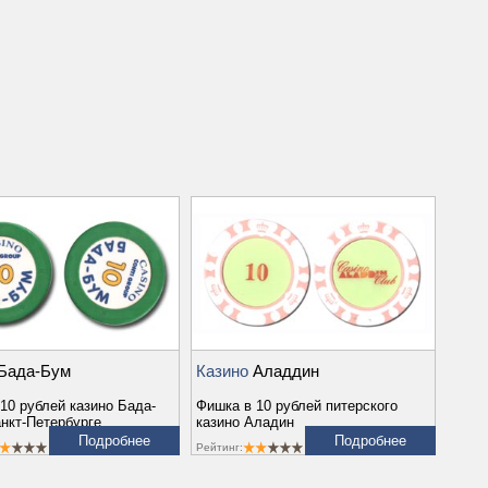
Бада-Бум
Казино
Аладдин
10 рублей казино Бада-
Фишка в 10 рублей питерского
нкт-Петербурге
казино Аладин
Подробнее
Подробнее
Рейтинг: