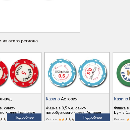
из этого региона
ливуд
Казино
Астория
Казино
е. санкт-
Фишка в 0,5 у.е. санкт-
Фишка в 
ого казино Голливуд
петербургского казино Астория
Бум в Са
Подробнее
Подробнее
Рейтинг:
Рейтинг: