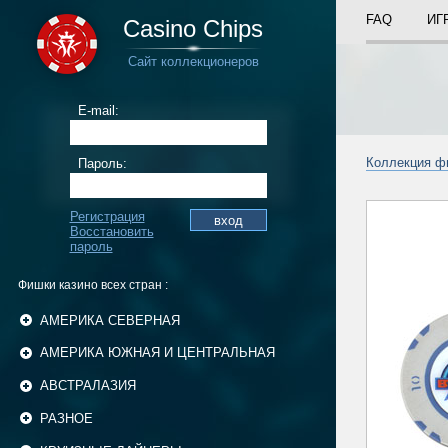
FAQ
ИГ
Casino Chips
Сайт коллекционеров
E-mail:
Коллекция ф
Пароль:
Регистрация
Восстановить
пароль
Фишки казино всех стран :
АМЕРИКА СЕВЕРНАЯ
АМЕРИКА ЮЖНАЯ И ЦЕНТРАЛЬНАЯ
АВСТРАЛАЗИЯ
РАЗНОЕ