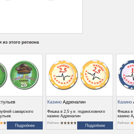
из этого региона
стульев
Казино
Адреналин
Казино
рублей самарского
Фишка в 2,5 у.е. подмосковного
Фишка в 
тульев
казино Адреналин
казино 
Рейтинг:
Рейтинг:
Подробнее
Подробнее