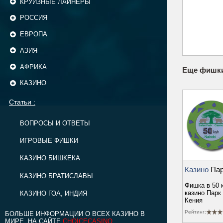
КРУИЗНЫЕ ЛАЙНЕРЫ
РОССИЯ
ЕВРОПА
АЗИЯ
АФРИКА
Еще фишки 
КАЗИНО
Статьи :
ВОПРОСЫ И ОТВЕТЫ
ИГРОВЫЕ ФИШКИ
КАЗИНО БИШКЕКА
Казино
Пар
КАЗИНО БРАТИСЛАВЫ
Фишка в 50 
казино Парк
КАЗИНО ГОА, ИНДИЯ
Кения
Рейтинг:
БОЛЬШЕ ИНФОРМАЦИИ О ВСЕХ КАЗИНО В
МИРЕ, НА САЙТЕ
CHOICECASINO