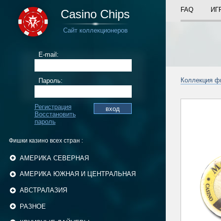
FAQ
ИГ
Casino Chips
Сайт коллекционеров
E-mail:
Коллекция ф
Пароль:
Регистрация
Восстановить
пароль
Фишки казино всех стран :
АМЕРИКА СЕВЕРНАЯ
АМЕРИКА ЮЖНАЯ И ЦЕНТРАЛЬНАЯ
АВСТРАЛАЗИЯ
РАЗНОЕ