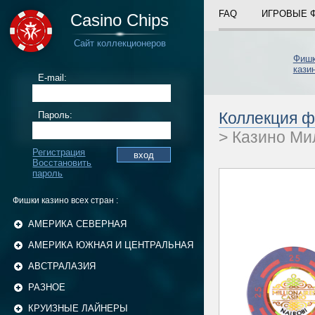
FAQ
ИГРОВЫЕ 
Casino Chips
Сайт коллекционеров
Фиш
кази
E-mail:
Коллекция ф
Пароль:
> Казино М
Регистрация
Восстановить
пароль
Фишки казино всех стран :
АМЕРИКА СЕВЕРНАЯ
АМЕРИКА ЮЖНАЯ И ЦЕНТРАЛЬНАЯ
АВСТРАЛАЗИЯ
РАЗНОЕ
КРУИЗНЫЕ ЛАЙНЕРЫ