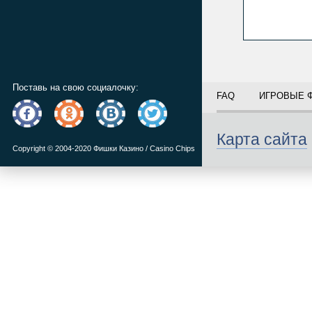
Поставь на свою социалочку:
FAQ
ИГРОВЫЕ 
Карта сайта
Copyright © 2004-2020 Фишки Казино / Casino Chips