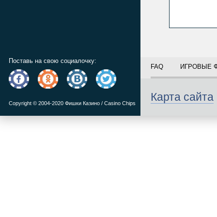
Поставь на свою социалочку:
FAQ
ИГРОВЫЕ 
Карта сайта
Copyright © 2004-2020 Фишки Казино / Casino Chips