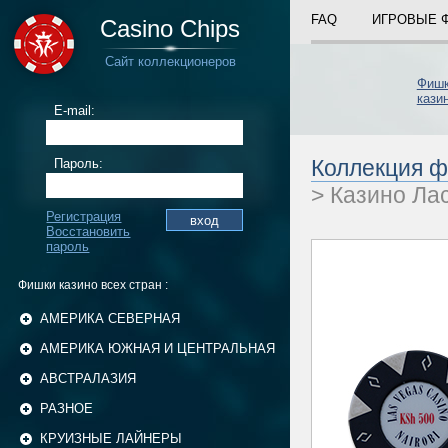
FAQ
ИГРОВЫЕ 
Casino Chips
Сайт коллекционеров
Фиш
кази
E-mail:
Коллекция ф
Пароль:
> Казино Ла
Регистрация
Восстановить
пароль
Фишки казино всех стран :
АМЕРИКА СЕВЕРНАЯ
АМЕРИКА ЮЖНАЯ И ЦЕНТРАЛЬНАЯ
АВСТРАЛАЗИЯ
РАЗНОЕ
КРУИЗНЫЕ ЛАЙНЕРЫ