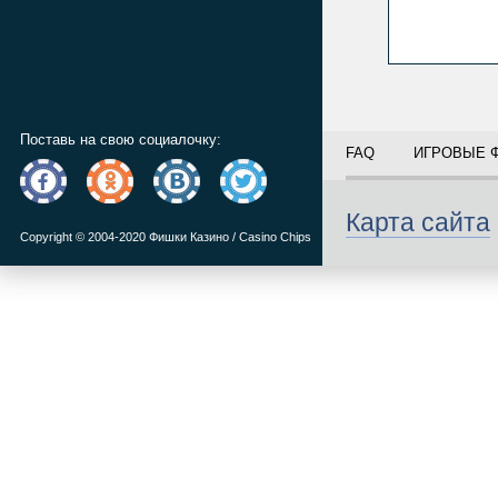
Поставь на свою социалочку:
FAQ
ИГРОВЫЕ 
Карта сайта
Copyright © 2004-2020 Фишки Казино / Casino Chips