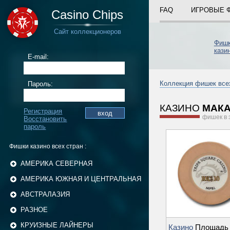
FAQ
ИГРОВЫЕ 
Casino Chips
Сайт коллекционеров
Фиш
кази
E-mail:
Коллекция фишек все
Пароль:
КАЗИНО
МАК
Регистрация
фишек в 
Восстановить
пароль
Фишки казино всех стран :
АМЕРИКА СЕВЕРНАЯ
АМЕРИКА ЮЖНАЯ И ЦЕНТРАЛЬНАЯ
АВСТРАЛАЗИЯ
РАЗНОЕ
КРУИЗНЫЕ ЛАЙНЕРЫ
Казино
Площадь 