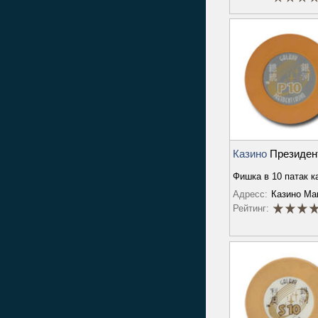
Казино
Президен
Фишка в 10 патак к
Адресс:
Казино Мак
Рейтинг: