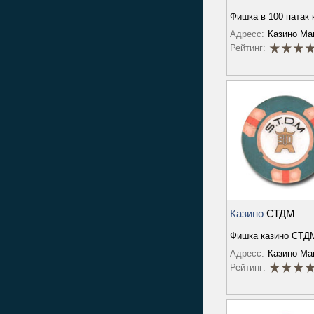
Фишка в 100 патак
Адресс:
Казино Мак
Рейтинг:
Казино
СТДМ
Фишка казино СТД
Адресс:
Казино Мак
Рейтинг: