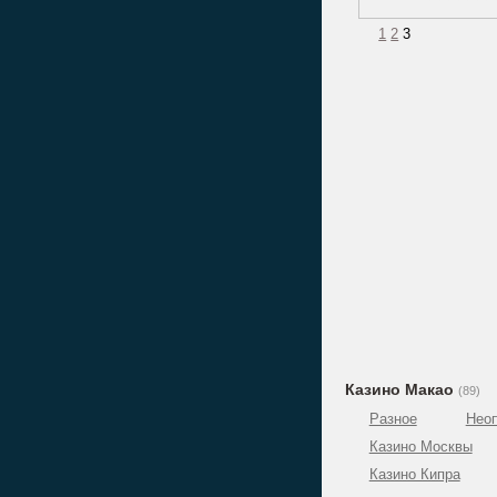
1
2
3
Казино Макао
(89)
Разное
Нео
Казино Москвы
Казино Кипра