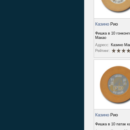
Казино
Рио
Фишка в 10 гонконг
Макао
Адресс:
Казино Мак
Рейтинг:
Казино
Рио
Фишка в 10 патак к