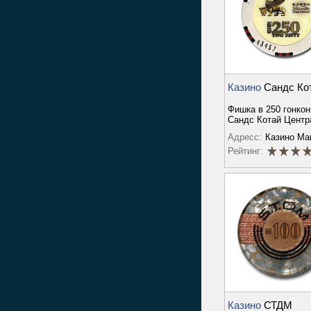
Казино
Сандс Ко
Фишка в 250 гонкон
Сандс Котай Центр
Адресс:
Казино Мак
Рейтинг:
Казино
СТДМ