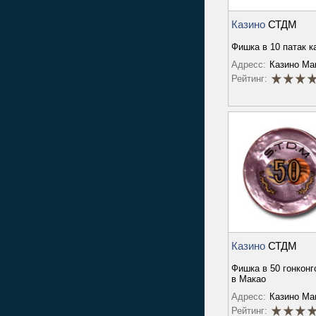
Казино
СТДМ
Фишка в 10 патак 
Адресс:
Казино Мак
Рейтинг:
Казино
СТДМ
Фишка в 50 гонкон
в Макао
Адресс:
Казино Мак
Рейтинг: