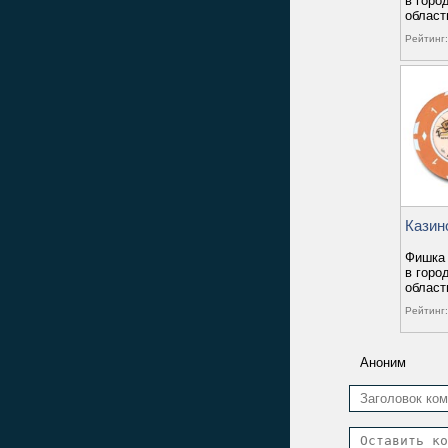
в горо
област
Рейтинг:
Казин
Фишка 
в горо
област
Рейтинг:
Аноним