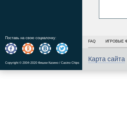
Поставь на свою социалочку:
FAQ
ИГРОВЫЕ 
Карта сайта
Copyright © 2004-2020 Фишки Казино / Casino Chips