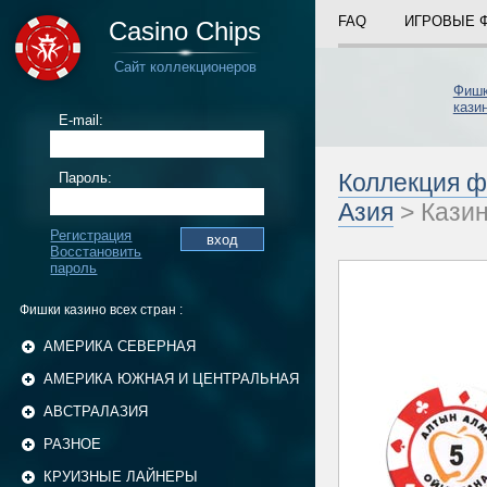
FAQ
ИГРОВЫЕ 
Casino Chips
Сайт коллекционеров
Фиш
кази
E-mail:
Коллекция ф
Пароль:
Азия
> Кази
Регистрация
Восстановить
пароль
Фишки казино всех стран :
АМЕРИКА СЕВЕРНАЯ
АМЕРИКА ЮЖНАЯ И ЦЕНТРАЛЬНАЯ
АВСТРАЛАЗИЯ
РАЗНОЕ
КРУИЗНЫЕ ЛАЙНЕРЫ