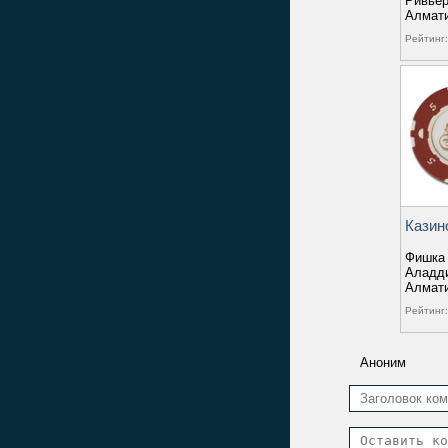
Ривьер
Алмати
Рейтинг:
Казин
Фишка 
Аладди
Алмати
Рейтинг:
Аноним