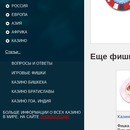
РОССИЯ
ЕВРОПА
АЗИЯ
АФРИКА
КАЗИНО
Статьи :
Еще фишк
ВОПРОСЫ И ОТВЕТЫ
ИГРОВЫЕ ФИШКИ
КАЗИНО БИШКЕКА
КАЗИНО БРАТИСЛАВЫ
КАЗИНО ГОА, ИНДИЯ
БОЛЬШЕ ИНФОРМАЦИИ О ВСЕХ КАЗИНО
Казин
В МИРЕ, НА САЙТЕ
CHOICECASINO
Фишка 