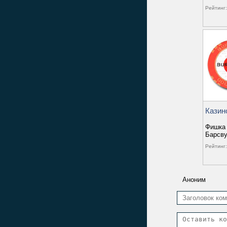
Рейтинг:
Казин
Фишка 
Барсву
Рейтинг:
Аноним