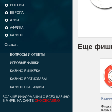
РОССИЯ
ЕВРОПА
АЗИЯ
АФРИКА
КАЗИНО
Статьи :
Еще фишк
ВОПРОСЫ И ОТВЕТЫ
ИГРОВЫЕ ФИШКИ
КАЗИНО БИШКЕКА
КАЗИНО БРАТИСЛАВЫ
КАЗИНО ГОА, ИНДИЯ
БОЛЬШЕ ИНФОРМАЦИИ О ВСЕХ КАЗИНО
Казин
В МИРЕ, НА САЙТЕ
CHOICECASINO
Фишка 
Клуб в