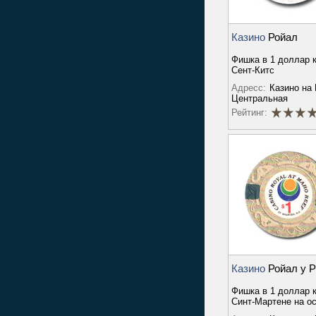
Казино
Ройал
Фишка в 1 доллар к
Сент-Китс
Адресс:
Казино на
Центральная
Рейтинг:
Казино
Ройал у 
Фишка в 1 доллар 
Синт-Мартене на о