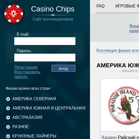
FAQ
ИГРОВЫЕ 
Casino Chips
Сайт коллекционеров
Фиш
кази
E-mail:
Коллекция фишек все
Пароль:
АМЕРИКА ЮЖ
Регистрация
фишек в 
Восстановить
пароль
Фишки казино всех стран :
АМЕРИКА СЕВЕРНАЯ
АМЕРИКА ЮЖНАЯ И ЦЕНТРАЛЬНАЯ
АВСТРАЛАЗИЯ
РАЗНОЕ
КРУИЗНЫЕ ЛАЙНЕРЫ
Казино
Райский о