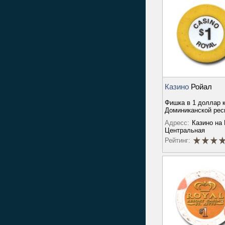
Казино
Ройал
Фишка в 1 доллар к
Доминиканской рес
Адресс:
Казино на
Центральная
Рейтинг: