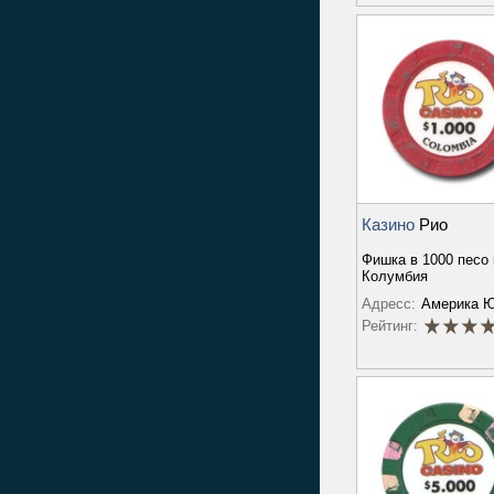
Казино
Рио
Фишка в 1000 песо 
Колумбия
Адресс:
Америка Ю
Рейтинг: