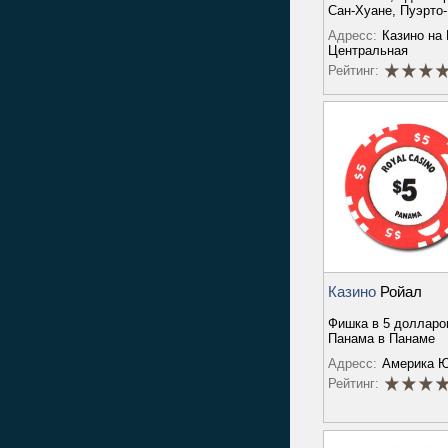
Сан-Хуане, Пуэрто
Адресс:
Казино на
Центральная
Рейтинг:
Казино
Ройал
Фишка в 5 долларов
Панама в Панаме
Адресс:
Америка Ю
Рейтинг: