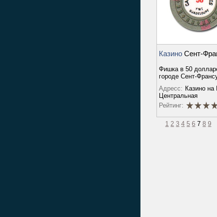
Казино
Сент-Фра
Фишка в 50 доллар
городе Сент-Франс
Адресс:
Казино на
Центральная
Рейтинг:
1
2
3
4
5
6
7
8
9