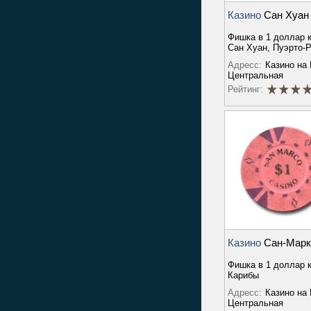
Казино
Сан Хуан
Фишка в 1 доллар к
Сан Хуан, Пуэрто-
Адресс:
Казино на
Центральная
Рейтинг:
Казино
Сан-Марк
Фишка в 1 доллар 
Карибы
Адресс:
Казино на
Центральная