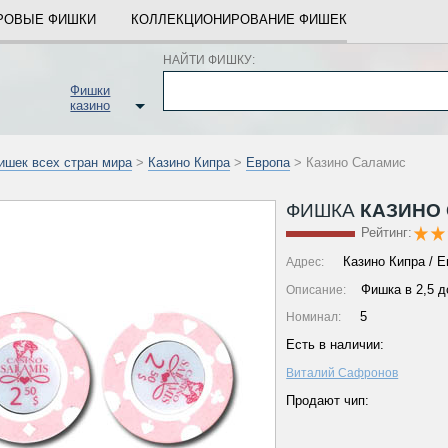
РОВЫЕ ФИШКИ
КОЛЛЕКЦИОНИРОВАНИЕ ФИШЕК
НАЙТИ ФИШКУ:
Фишки
казино
ишек всех стран мира
>
Казино Кипра
>
Европа
> Казино Саламис
ФИШКА
КАЗИНО
Рейтинг:
Казино Кипра / Е
Адрес:
Фишка в 2,5 
Описание:
5
Номинал:
Ecть в наличии:
Виталий Сафронов
Продают чип: