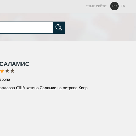
язык сайта:
RU
EN
 САЛАМИС
вропа
долларов США казино Саламис на острове Кипр