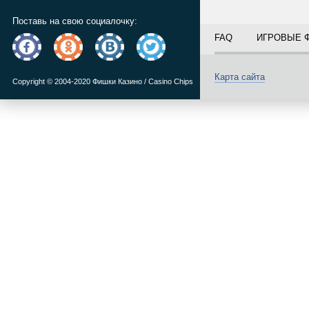
Поставь на свою социалочку:
FAQ
ИГРОВЫЕ 
Карта сайта
Copyright © 2004-2020 Фишки Казино / Casino Chips