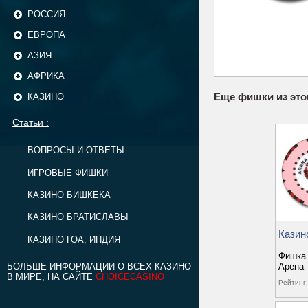
РОССИЯ
ЕВРОПА
АЗИЯ
АФРИКА
Еще фишки из это
КАЗИНО
Статьи :
ВОПРОСЫ И ОТВЕТЫ
ИГРОВЫЕ ФИШКИ
КАЗИНО БИШКЕКА
КАЗИНО БРАТИСЛАВЫ
Казин
КАЗИНО ГОА, ИНДИЯ
Фишка 
Арена
БОЛЬШЕ ИНФОРМАЦИИ О ВСЕХ КАЗИНО
В МИРЕ, НА САЙТЕ
CHOICECASINO
Рейтинг: