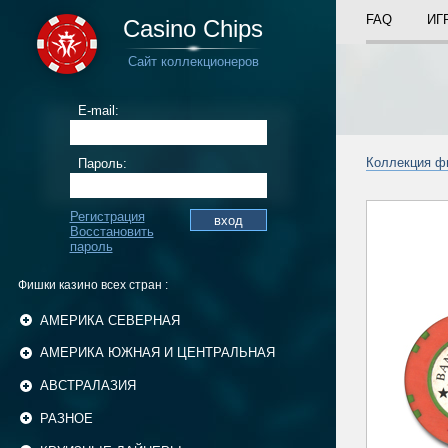
FAQ
ИГ
Casino Chips
Сайт коллекционеров
E-mail:
Коллекция ф
Пароль:
Регистрация
Восстановить
пароль
Фишки казино всех стран :
АМЕРИКА СЕВЕРНАЯ
АМЕРИКА ЮЖНАЯ И ЦЕНТРАЛЬНАЯ
АВСТРАЛАЗИЯ
РАЗНОЕ