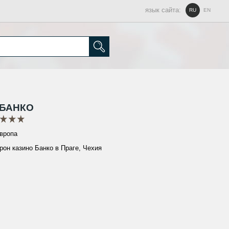
язык сайта:
RU
EN
БАНКО
Европа
рон казино Банко в Праге, Чехия