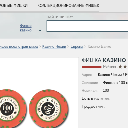
РОВЫЕ ФИШКИ
КОЛЛЕКЦИОНИРОВАНИЕ ФИШЕК
НАЙТИ ФИШКУ:
Фишки
казино
ишек всех стран мира
>
Казино Чехии
>
Европа
> Казино Банко
ФИШКА
КАЗИНО 
Рейтинг:
Казино Чехии / 
Адрес:
Фишка в 100 к
Описание:
100
Номинал:
Ecть в наличии:
Продают чип: