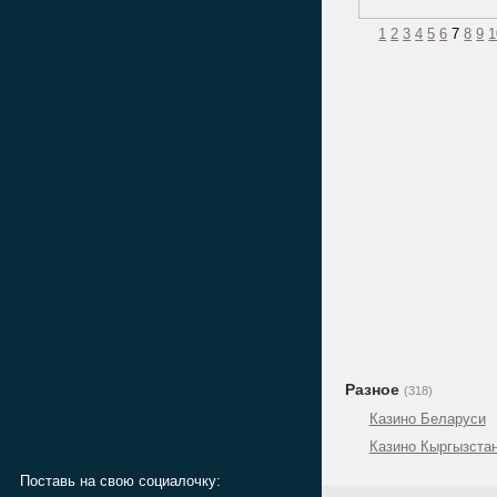
1
2
3
4
5
6
7
8
9
1
Разное
(318)
Казино Беларуси
Казино Кыргызста
Поставь на свою социалочку: