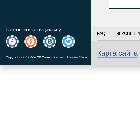
Поставь на свою социалочку:
FAQ
ИГРОВЫЕ 
Карта сайта
Copyright © 2004-2020 Фишки Казино / Casino Chips