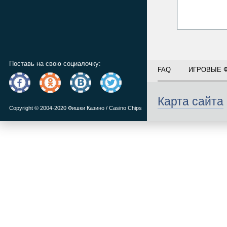
Поставь на свою социалочку:
FAQ
ИГРОВЫЕ 
Карта сайта
Copyright © 2004-2020 Фишки Казино / Casino Chips