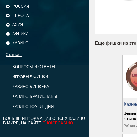
РОССИЯ
ЕВРОПА
АЗИЯ
АФРИКА
Еще фишки из это
КАЗИНО
Статьи :
ВОПРОСЫ И ОТВЕТЫ
ИГРОВЫЕ ФИШКИ
КАЗИНО БИШКЕКА
КАЗИНО БРАТИСЛАВЫ
Казин
КАЗИНО ГОА, ИНДИЯ
Фишка 
казино
БОЛЬШЕ ИНФОРМАЦИИ О ВСЕХ КАЗИНО
В МИРЕ, НА САЙТЕ
CHOICECASINO
Рейтинг: