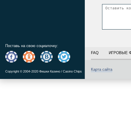
Поставь на свою социалочку:
FAQ
ИГРОВЫЕ 
Карта сайта
Copyright © 2004-2020 Фишки Казино / Casino Chips