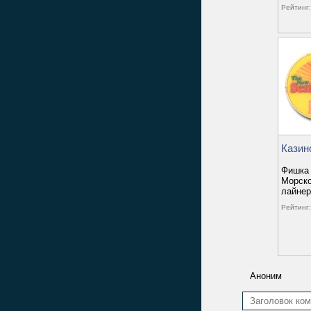
Рейтинг:
Казин
Фишка 
Морско
лайнер
Рейтинг:
Аноним