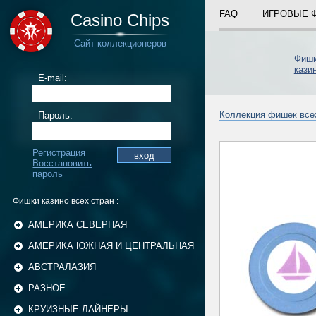
FAQ
ИГРОВЫЕ 
Casino Chips
Сайт коллекционеров
Фиш
кази
E-mail:
Коллекция фишек все
Пароль:
Регистрация
Восстановить
пароль
Фишки казино всех стран :
АМЕРИКА СЕВЕРНАЯ
АМЕРИКА ЮЖНАЯ И ЦЕНТРАЛЬНАЯ
АВСТРАЛАЗИЯ
РАЗНОЕ
КРУИЗНЫЕ ЛАЙНЕРЫ