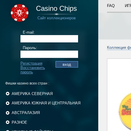
FAQ
ИГ
Casino Chips
Сайт коллекционеров
E-mail:
Коллекция ф
Пароль:
Регистрация
Восстановить
пароль
Фишки казино всех стран :
АМЕРИКА СЕВЕРНАЯ
АМЕРИКА ЮЖНАЯ И ЦЕНТРАЛЬНАЯ
АВСТРАЛАЗИЯ
РАЗНОЕ