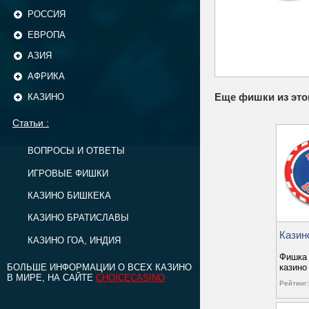
РОССИЯ
ЕВРОПА
АЗИЯ
АФРИКА
Еще фишки из это
КАЗИНО
Статьи :
ВОПРОСЫ И ОТВЕТЫ
ИГРОВЫЕ ФИШКИ
КАЗИНО БИШКЕКА
КАЗИНО БРАТИСЛАВЫ
Казин
КАЗИНО ГОА, ИНДИЯ
Фишка 
казино
БОЛЬШЕ ИНФОРМАЦИИ О ВСЕХ КАЗИНО
В МИРЕ, НА САЙТЕ
CHOICECASINO
Рейтинг: