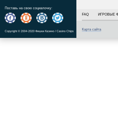
Поставь на свою социалочку:
FAQ
ИГРОВЫЕ 
Карта сайта
Copyright © 2004-2020 Фишки Казино / Casino Chips