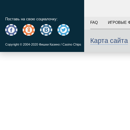
Поставь на свою социалочку:
FAQ
ИГРОВЫЕ 
Карта сайта
Copyright © 2004-2020 Фишки Казино / Casino Chips