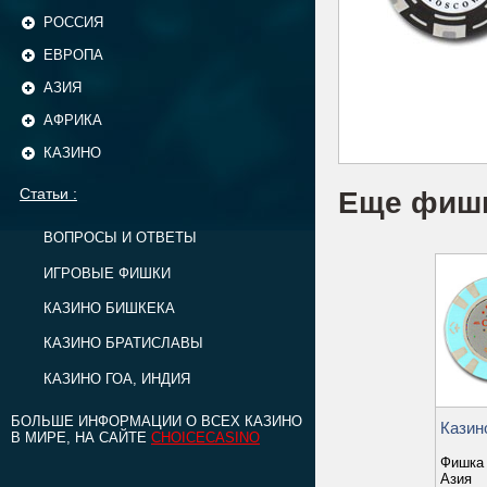
РОССИЯ
ЕВРОПА
АЗИЯ
АФРИКА
КАЗИНО
Статьи :
Еще фишк
ВОПРОСЫ И ОТВЕТЫ
ИГРОВЫЕ ФИШКИ
КАЗИНО БИШКЕКА
КАЗИНО БРАТИСЛАВЫ
КАЗИНО ГОА, ИНДИЯ
БОЛЬШЕ ИНФОРМАЦИИ О ВСЕХ КАЗИНО
Казин
В МИРЕ, НА САЙТЕ
CHOICECASINO
Фишка 
Азия