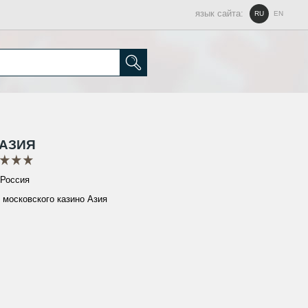
язык сайта:
RU
EN
АЗИЯ
 Россия
. московского казино Азия