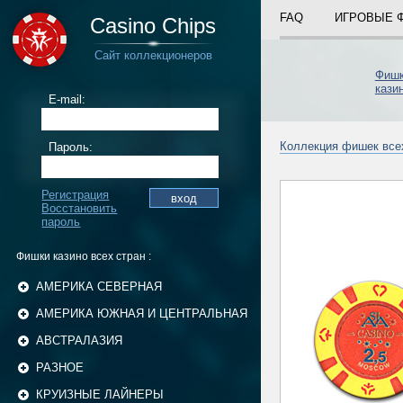
FAQ
ИГРОВЫЕ 
Casino Chips
Сайт коллекционеров
Фиш
кази
E-mail:
Коллекция фишек все
Пароль:
Регистрация
Восстановить
пароль
Фишки казино всех стран :
АМЕРИКА СЕВЕРНАЯ
АМЕРИКА ЮЖНАЯ И ЦЕНТРАЛЬНАЯ
АВСТРАЛАЗИЯ
РАЗНОЕ
КРУИЗНЫЕ ЛАЙНЕРЫ