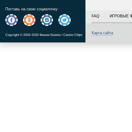
Поставь на свою социалочку:
FAQ
ИГРОВЫЕ 
Карта сайта
Copyright © 2004-2020 Фишки Казино / Casino Chips