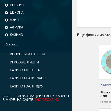
РОССИЯ
ЕВРОПА
АЗИЯ
АФРИКА
Еще фишки из это
КАЗИНО
Статьи :
ВОПРОСЫ И ОТВЕТЫ
ИГРОВЫЕ ФИШКИ
КАЗИНО БИШКЕКА
КАЗИНО БРАТИСЛАВЫ
Казин
КАЗИНО ГОА, ИНДИЯ
Фишка 
Азия
БОЛЬШЕ ИНФОРМАЦИИ О ВСЕХ КАЗИНО
В МИРЕ, НА САЙТЕ
CHOICECASINO
Рейтинг: