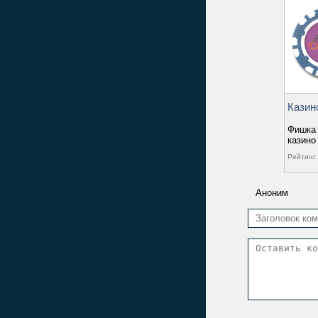
Казин
Фишка 
казино
Рейтинг:
Аноним