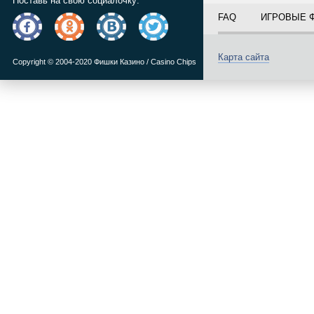
Поставь на свою социалочку:
FAQ
ИГРОВЫЕ 
Карта сайта
Copyright © 2004-2020 Фишки Казино / Casino Chips