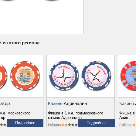
из этого региона
атор
Казино
Адреналин
Казино
у.е. московского
Фишка в 1 у.е. подмосковного
Фишка в 
тор
казино Адреналин
Азия
Подробнее
Подробнее
Рейтинг:
Рейтинг: