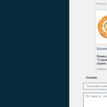
Рейтинг:
Казин
Фишка,
"Сокро
казино
Рейтинг:
Аноним