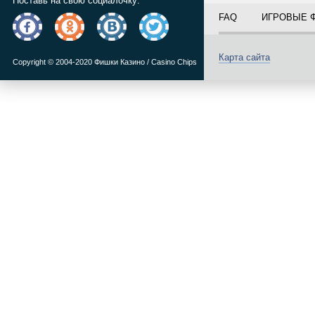
Поставь на свою социалочку:
FAQ
ИГРОВЫЕ 
Карта сайта
Copyright © 2004-2020 Фишки Казино / Casino Chips