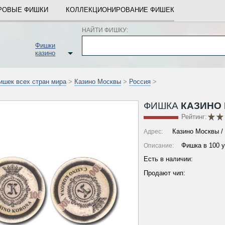
РОВЫЕ ФИШКИ
КОЛЛЕКЦИОНИРОВАНИЕ ФИШЕК
НАЙТИ ФИШКУ:
Фишки
казино
ишек всех стран мира
>
Казино Москвы
>
Россия
>
ФИШКА
КАЗИНО
Рейтинг:
Казино Москвы /
Адрес:
Фишка в 100 у
Описание:
Ecть в наличии:
Продают чип: