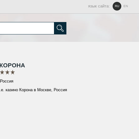
язык сайта:
RU
EN
 КОРОНА
 Россия
.е. казино Корона в Москве, Россия