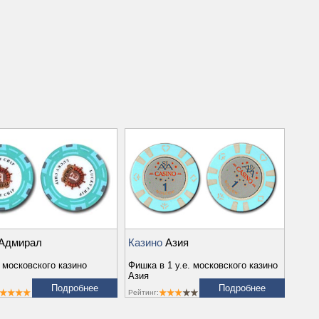
Адмирал
Казино
Азия
 московского казино
Фишка в 1 у.е. московского казино
Азия
Подробнее
Подробнее
Рейтинг: