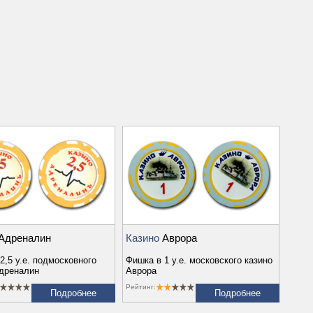
Адреналин
Казино
Аврора
2,5 у.е. подмосковного
Фишка в 1 у.е. московского казино
Адреналин
Аврора
Рейтинг:
Подробнее
Подробнее