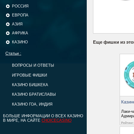
РОССИЯ
ЕВРОПА
АЗИЯ
АФРИКА
Еще фишки из это
КАЗИНО
Статьи :
ВОПРОСЫ И ОТВЕТЫ
ИГРОВЫЕ ФИШКИ
КАЗИНО БИШКЕКА
КАЗИНО БРАТИСЛАВЫ
Казин
КАЗИНО ГОА, ИНДИЯ
Лаки-ч
Адмир
БОЛЬШЕ ИНФОРМАЦИИ О ВСЕХ КАЗИНО
В МИРЕ, НА САЙТЕ
CHOICECASINO
Рейтинг: