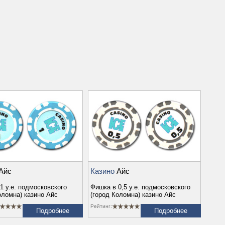
Айс
Казино
Айс
1 у.е. подмосковского
Фишка в 0,5 у.е. подмосковского
оломна) казино Айс
(город Коломна) казино Айс
Рейтинг:
Подробнее
Подробнее