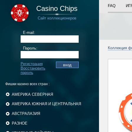
FAQ
ИГ
Casino Chips
Сайт коллекционеров
E-mail:
Коллекция ф
Пароль:
Регистрация
Восстановить
пароль
Фишки казино всех стран :
АМЕРИКА СЕВЕРНАЯ
АМЕРИКА ЮЖНАЯ И ЦЕНТРАЛЬНАЯ
АВСТРАЛАЗИЯ
РАЗНОЕ